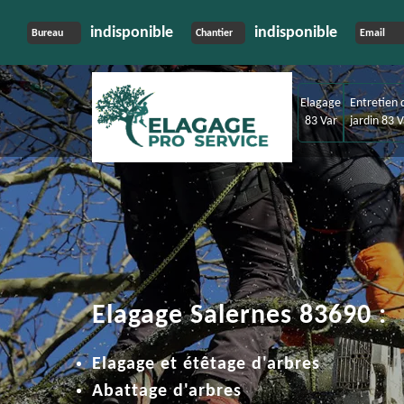
indisponible
indisponible
Bureau
Chantier
Email
Elagage
Entretien 
83 Var
jardin 83 V
Elagage Salernes 83690 :
Elagage et étêtage d'arbres
Abattage d'arbres