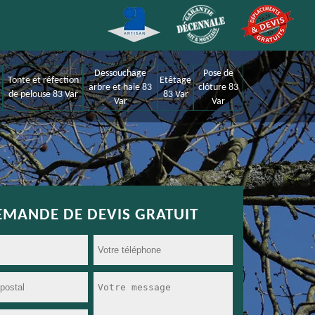
Dessouchage
Pose de
Tonte et réfection
Etêtage
arbre et haie 83
clôture 83
de pelouse 83 Var
83 Var
Var
Var
EMANDE DE DEVIS GRATUIT