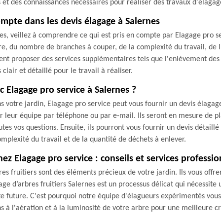
s et des connaissances nécessaires pour réaliser des travaux d'élagage
mpte dans les devis élagage à Salernes
, veillez à comprendre ce qui est pris en compte par Elagage pro ser
bre, du nombre de branches à couper, de la complexité du travail, de l
ment proposer des services supplémentaires tels que l'enlèvement des
lair et détaillé pour le travail à réaliser.
 Elagage pro service à Salernes ?
 votre jardin, Elagage pro service peut vous fournir un devis élagage 
cter leur équipe par téléphone ou par e-mail. Ils seront en mesure de pl
utes vos questions. Ensuite, ils pourront vous fournir un devis détaillé
complexité du travail et de la quantité de déchets à enlever.
chez Elagage pro service : conseils et services professi
s fruitiers sont des éléments précieux de votre jardin. Ils vous offre
ge d’arbres fruitiers Salernes est un processus délicat qui nécessite 
future. C'est pourquoi notre équipe d'élagueurs expérimentés vous of
ns à l'aération et à la luminosité de votre arbre pour une meilleure cr