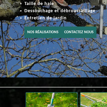
Taille de haie
Dessouchage et débroussaillage
Entretien de jardin
NOS RÉALISATIONS
CONTACTEZ NOUS