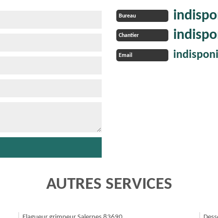
indispo
Bureau
indispo
Chantier
indispon
Email
AUTRES SERVICES
Elagueur grimpeur Salernes 83690
Dess