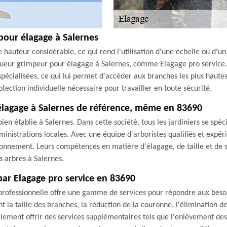
pour élagage à Salernes
 hauteur considérable, ce qui rend l'utilisation d'une échelle ou d'
lagueur grimpeur pour élagage à Salernes, comme Elagage pro service
pécialisées, ce qui lui permet d'accéder aux branches les plus hautes 
ection individuelle nécessaire pour travailler en toute sécurité.
'élagage à Salernes de référence, même en 83690
en établie à Salernes. Dans cette société, tous les jardiniers se spéc
ministrations locales. Avec une équipe d'arboristes qualifiés et expér
ironnement. Leurs compétences en matière d'élagage, de taille et de s
s arbres à Salernes.
 par Elagage pro service en 83690
professionnelle offre une gamme de services pour répondre aux besoin
t la taille des branches, la réduction de la couronne, l'élimination 
alement offrir des services supplémentaires tels que l'enlèvement des