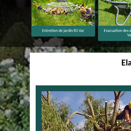
3 Var
Entretien de jardin 83 Var
Evacuation des d
Va
El