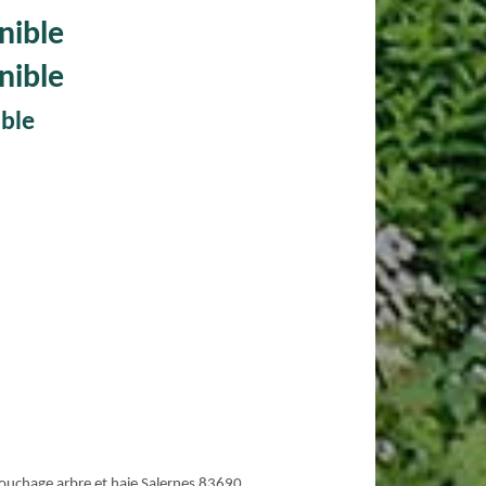
nible
nible
ible
ouchage arbre et haie Salernes 83690