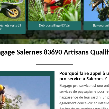
échets verts 83
Débroussaillage 83 Var
Elagueur gr
r
agage Salernes 83690 Artisans Qualif
Pourquoi faire appel à 
pro service à Salernes ?
Elagage pro service est une en
services de paysagisme pour le
l'apparence de leur jardin. En p
également concevoir et installe