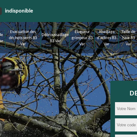
indisponible
Evacuation des
Elagueur
Abattage
Taille de
de
Débroussaillage
déchets verts 83
grimpeur 83
d'arbres 83
haie 83
ar
83 Var
Var
Var
Var
Var
D