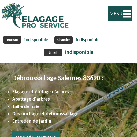
MENU
indisponible
indisponible
Bureau
Chantier
indisponible
Email
Débroussaillage Salernes 83690 :
Elagage et étêtage d'arbres
Abattage d'arbres
Taille de haie
Dessouchage et débroussaillage
Entretien de jardin