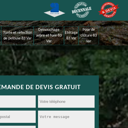
Dessouchage
Pose de
Tonte et réfection
Etêtage
arbre et haie 83
clôture 83
de pelouse 83 Var
83 Var
Var
Var
EMANDE DE DEVIS GRATUIT