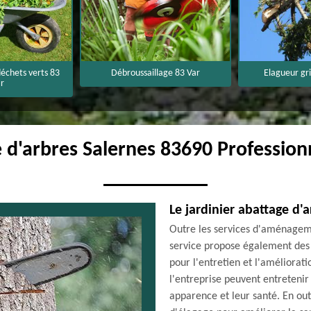
échets verts 83
Débroussaillage 83 Var
Elagueur gr
r
 d'arbres Salernes 83690 Profession
Le jardinier abattage d'
Outre les services d'aménagem
service propose également des 
pour l'entretien et l'améliorati
l'entreprise peuvent entretenir 
apparence et leur santé. En out