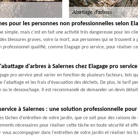
rnes pour les personnes non professionnelles selon El
 simple, mais c'est en fait une activité très dangereuse pour les clie
s blessures graves, voire la mort, aux personnes qui se trouvent à pr
 professionnel qualifié, comme Elagage pro service, pour réaliser cett
 l'abattage d'arbres à Salernes chez Elagage pro service
gage pro service peut varier en fonction de plusieurs facteurs, tels q
e l'abattage et les frais d'évacuation des déchets. De plus, le tarif 
ge ou le dessouchage. Il est recommandé de demander un devis détaill
service à Salernes : une solution professionnelle pour 
s tâches d'entretien de votre jardin, que ce soit pour des raisons de
ents nécessaires pour réaliser cette tâche en toute sécurité et effica
 vous accompagner dans l'entretien de votre jardin et réaliser les t