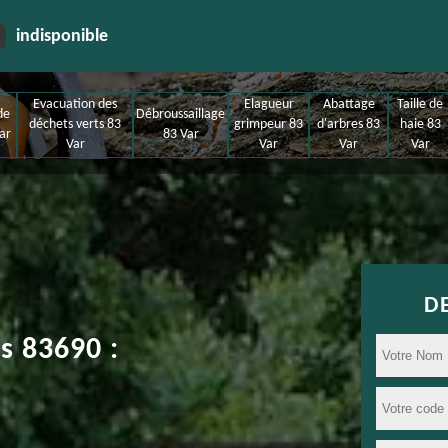
indisponible
Evacuation des
Elagueur
Abattage
Taille de
de
Débroussaillage
déchets verts 83
grimpeur 83
d'arbres 83
haie 83
ar
83 Var
Var
Var
Var
Var
D
s 83690 :