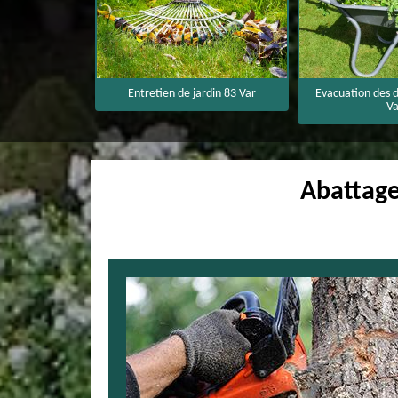
3 Var
Entretien de jardin 83 Var
Evacuation des d
Va
Abattage