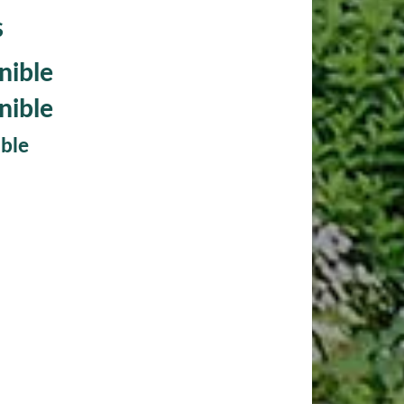
S
nible
nible
ible