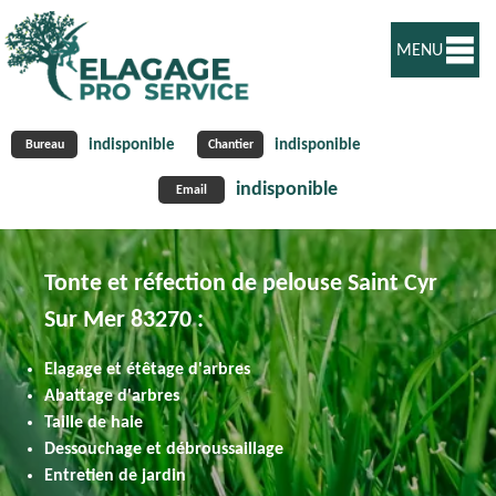
MENU
indisponible
indisponible
Bureau
Chantier
indisponible
Email
Tonte et réfection de pelouse Saint Cyr
Sur Mer 83270 :
Elagage et étêtage d'arbres
Abattage d'arbres
Taille de haie
Dessouchage et débroussaillage
Entretien de jardin