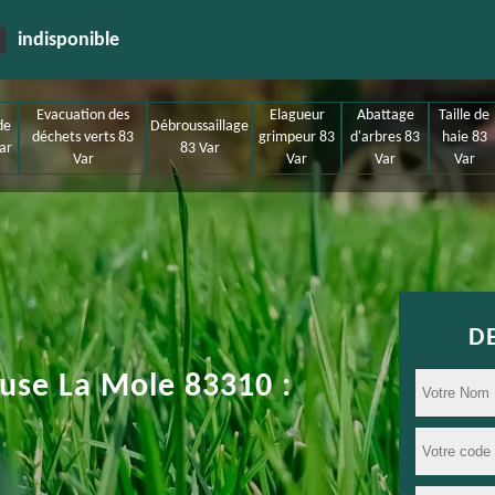
indisponible
Evacuation des
Elagueur
Abattage
Taille de
de
Débroussaillage
déchets verts 83
grimpeur 83
d'arbres 83
haie 83
ar
83 Var
Var
Var
Var
Var
D
ouse La Mole 83310 :