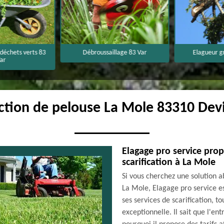
échets verts 83
Débroussaillage 83 Var
Elagueur gr
r
ection de pelouse La Mole 83310 Dev
Elagage pro service propo
scarification à La Mole
Si vous cherchez une solution a
La Mole, Elagage pro service es
ses services de scarification, t
exceptionnelle. Il sait que l'en