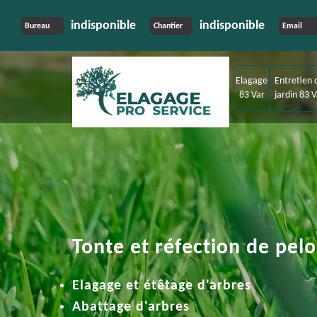
indisponible
indisponible
Bureau
Chantier
Email
Elagage
Entretien 
83 Var
jardin 83 V
Tonte et réfection de pel
Elagage et étêtage d'arbres
Abattage d'arbres