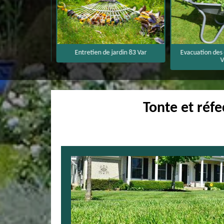
3 Var
Entretien de jardin 83 Var
Evacuation des d
Va
Tonte et réf