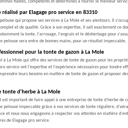
ommes fiables, compétents et déterminés à fournir le meilleur service
 réalisé par Elagage pro service en 83310
elouse qui propose ses services à La Mole et ses alentours. Il s'occup
complet et de qualité. Grâce à son expertise, il sait exactement ce d
 notamment la tonte, l'arrosage, l'engrais et le désherbage pour s'ass
re pelouse sera entre de bonnes mains, pour un résultat impeccable.
ofessionnel pour la tonte de gazon à La Mole
l à La Mole qui offre des services de tonte de gazon pour les propriét
ro service ont l'expertise et l'expérience nécessaires pour tondre e
 comprendre leurs besoins en matière de tonte de gazon et proposer d
de tonte d'herbe à La Mole
l est important de faire appel à une entreprise de tonte d'herbe de 
e pelouse impeccable grâce à nos services de tonte régulière, d'aérat
cace et nous nous engageons à respecter vos attentes en matière d'ent
fres de Elagage pro service.