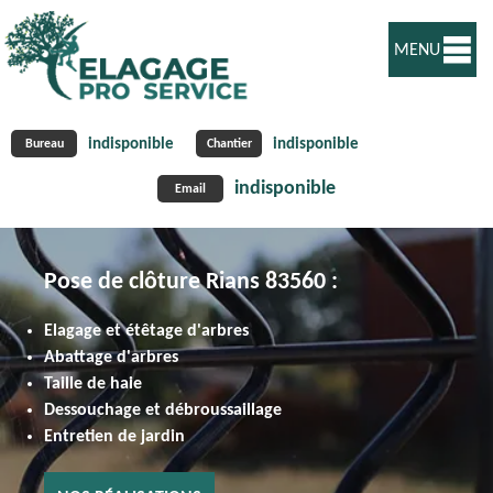
MENU
indisponible
indisponible
Bureau
Chantier
indisponible
Email
Pose de clôture Rians 83560 :
Elagage et étêtage d'arbres
Abattage d'arbres
Taille de haie
Dessouchage et débroussaillage
Entretien de jardin