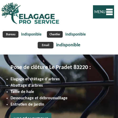
MENU
indisponible
indisponible
Bureau
Chantier
indisponible
Email
Pose de clôture Le Pradet 83220 :
Elagage et étêtage d'arbres
Abattage d'arbres
Taille de haie
Dessouchage et débroussaillage
Entretien de jardin