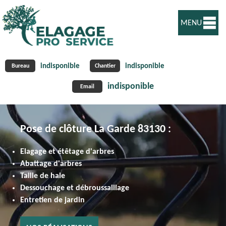
MENU
indisponible
indisponible
Bureau
Chantier
indisponible
Email
Pose de clôture La Garde 83130 :
Elagage et étêtage d'arbres
Abattage d'arbres
Taille de haie
Dessouchage et débroussaillage
Entretien de jardin