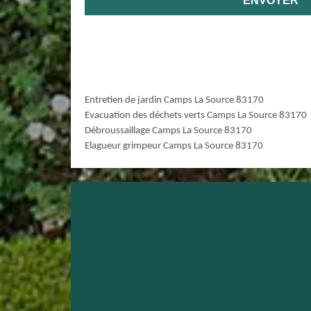
Entretien de jardin Camps La Source 83170
Evacuation des déchets verts Camps La Source 83170
Débroussaillage Camps La Source 83170
Elagueur grimpeur Camps La Source 83170