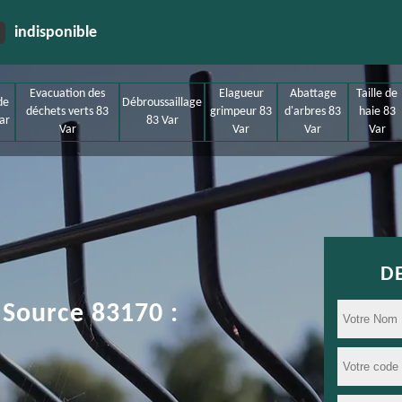
indisponible
Evacuation des
Elagueur
Abattage
Taille de
de
Débroussaillage
déchets verts 83
grimpeur 83
d'arbres 83
haie 83
ar
83 Var
Var
Var
Var
Var
D
 Source 83170 :