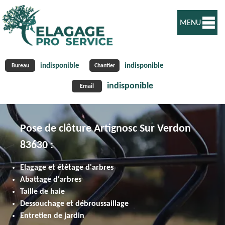
MENU
indisponible
indisponible
Bureau
Chantier
indisponible
Email
Pose de clôture Artignosc Sur Verdon
83630 :
Elagage et étêtage d'arbres
Abattage d'arbres
Taille de haie
Dessouchage et débroussaillage
Entretien de jardin