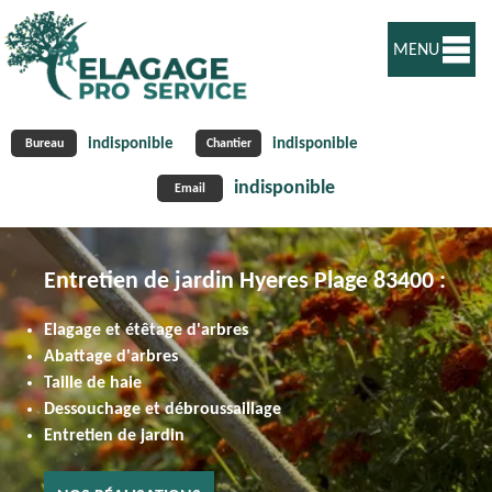
MENU
indisponible
indisponible
Bureau
Chantier
indisponible
Email
Entretien de jardin Hyeres Plage 83400 :
Elagage et étêtage d'arbres
Abattage d'arbres
Taille de haie
Dessouchage et débroussaillage
Entretien de jardin