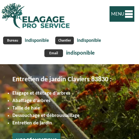
MENU
indisponible
indisponible
Bureau
Chantier
indisponible
Email
Entretien de jardin Claviers 83830 :
Elagage et étêtage d'arbres
Abattage d'arbres
Taille de haie
Dessouchage et débroussaillage
Entretien de jardin