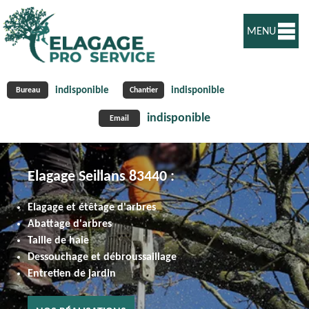
MENU
indisponible
indisponible
Bureau
Chantier
indisponible
Email
Elagage Seillans 83440 :
Elagage et étêtage d'arbres
Abattage d'arbres
Taille de haie
Dessouchage et débroussaillage
Entretien de jardin