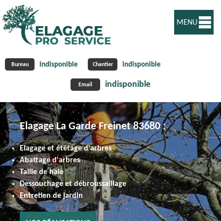
MENU
indisponible
indisponible
Bureau
Chantier
indisponible
Email
Elagage La Garde Freinet 83680 :
Elagage et étêtage d'arbres
Abattage d'arbres
Taille de haie
Dessouchage et débroussaillage
Entretien de jardin