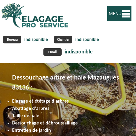
MENU
indisponible
indisponible
Bureau
Chantier
indisponible
Email
Dessouchage arbre et haie Mazaugues
83136 :
Elagage et étêtage d'arbres
Abattage d'arbres
Taille de haie
Dessouchage et débroussaillage
Entretien de jardin